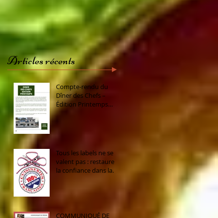
Articles récents
Compte-rendu du
Dîner des Chefs –
Édition Printemps
2026 ✨🍽️ Merci à
toutes et à tous
d’avoir répondu
présent !
Tous les labels ne se
valent pas : restaurer
la confiance dans la
gastronomie française
COMMUNIQUÉ DE