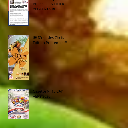
PRESSE / LA FILIÈRE
ALIMENTAIRE
ARTISANALE : UN
ENGAGEMENT VITAL
POUR NOTRE
PATRIMOINE
GASTRONOMIQUE
🍽️ Dîner des Chefs –
Edition Printemps 🌸
Gazette N°15 CAP
VERS 2026!