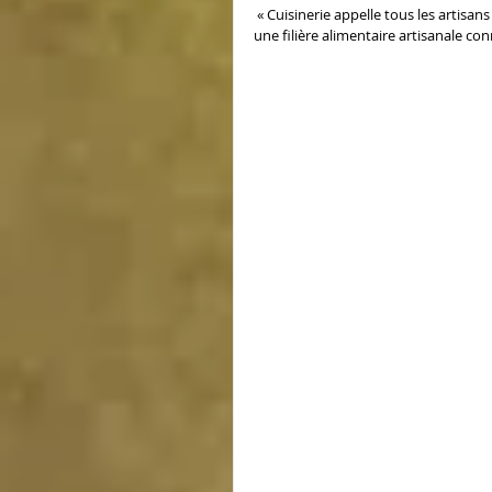
 « Cuisinerie appelle tous les artisans des métiers de bouche et du monde rural à les rejoindre, pour créer 
une filière alimentaire artisanale c