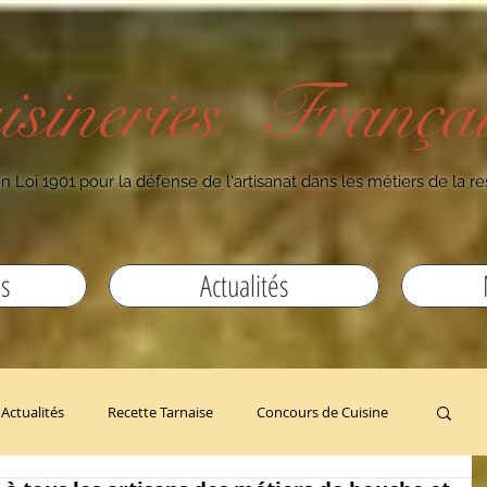
isineries Françai
n Loi 1901 pour la défense de l'artisanat dans les métiers de la re
es
Actualités
Actualités
Recette Tarnaise
Concours de Cuisine