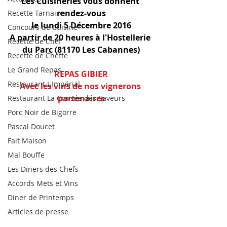
Les Cuisineries vous donnent 
rendez-vous
Recette Tarnaise
le lundi 5 Décembre 2016
Concours de Cuisine
A partir de 20 heures à l'Hostellerie 
Recette de Chef
du Parc (81170 Les Cabannes)
Recette de Cheffe
Le Grand Repas
REPAS GIBIER
Restaurant L'Impérial
Avec les vins de nos vignerons 
partenaires
Restaurant La Croisée des Saveurs
Porc Noir de Bigorre
Pascal Doucet
Fait Maison
Mal Bouffe
Les Diners des Chefs
Accords Mets et Vins
Diner de Printemps
Articles de presse