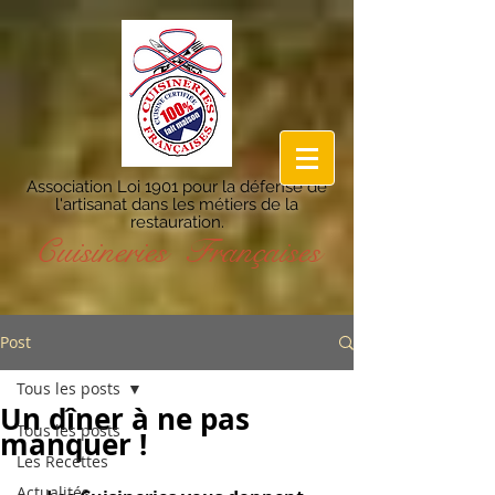
Association Loi 1901 pour la défense de
l'artisanat dans les métiers de la
restauration.
Cuisineries Françaises
Post
Tous les posts
Un dîner à ne pas
Tous les posts
manquer !
Les Recettes
Actualités