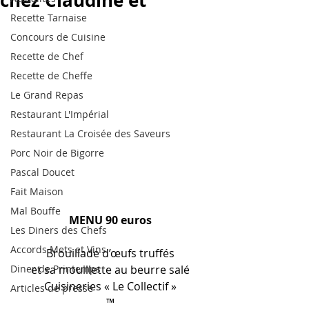
chez Claudine et
Recette Tarnaise
Concours de Cuisine
Recette de Chef
Recette de Cheffe
Le Grand Repas
Restaurant L'Impérial
Restaurant La Croisée des Saveurs
Porc Noir de Bigorre
Pascal Doucet
Fait Maison
Mal Bouffe
MENU 90 euros
Les Diners des Chefs
Accords Mets et Vins
Brouillade d’œufs truffés
Diner de Printemps
et sa mouillette au beurre salé
Cuisineries « Le Collectif »
Articles de presse
™