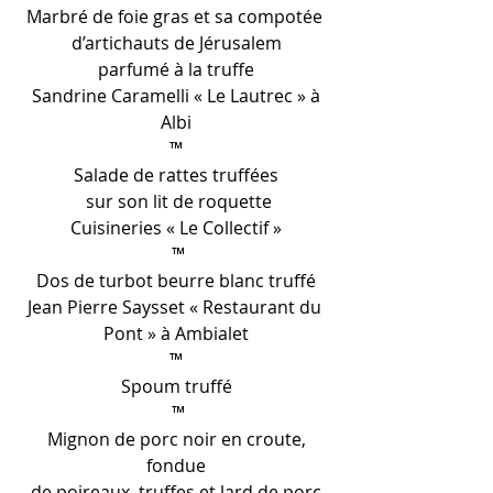
Marbré de foie gras et sa compotée 
d’artichauts de Jérusalem
parfumé à la truffe
 Sandrine Caramelli « Le Lautrec » à 
Albi
™
Salade de rattes truffées
 sur son lit de roquette
Cuisineries « Le Collectif »
 ™
Dos de turbot beurre blanc truffé
Jean Pierre Saysset « Restaurant du 
Pont » à Ambialet
™
Spoum truffé
 ™
 Mignon de porc noir en croute, 
fondue
de poireaux, truffes et lard de porc