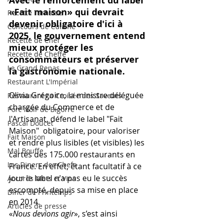
Avec le renforcement du label 
«Fait maison» qui devrait 
Recette Tarnaise
devenir obligatoire d'ici à 
Concours de Cuisine
2025, le gouvernement entend 
Recette de Chef
mieux protéger les 
Recette de Cheffe
consommateurs et préserver 
Le Grand Repas
la gastronomie nationale.
Restaurant L'Impérial
Olivia Grégoire, la ministre déléguée 
Restaurant La Croisée des Saveurs
chargée du Commerce et de 
Porc Noir de Bigorre
l'Artisanat, défend le label "Fait 
Pascal Doucet
Maison"  obligatoire, pour valoriser 
Fait Maison
et rendre plus lisibles (et visibles) les 
Mal Bouffe
cartes des 175.000 restaurants en 
Les Diners des Chefs
France. En effet, étant facultatif à ce 
jour le label n'a pas eu le succès 
Accords Mets et Vins
escompté, depuis sa mise en place 
Diner de Printemps
en 2014.
Articles de presse
«
Nous devions agir
», s’est ainsi 