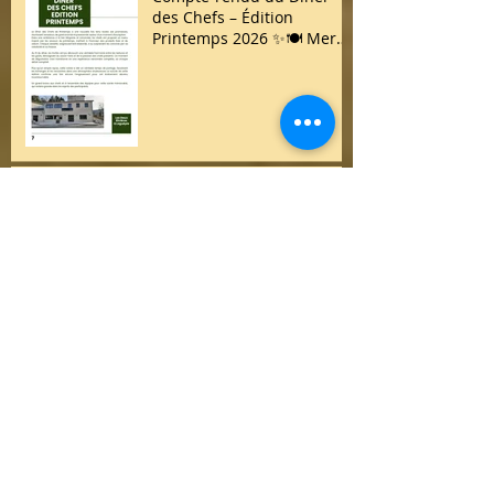
des Chefs – Édition
Printemps 2026 ✨🍽️ Merci
à toutes et à tous d’avoir
répondu présent !
Tous les labels ne se valent
pas : restaurer la confiance
dans la gastronomie
française
COMMUNIQUÉ DE PRESSE /
LA FILIÈRE ALIMENTAIRE
ARTISANALE : UN
ENGAGEMENT VITAL POUR
NOTRE PATRIMOINE
GASTRONOMIQUE