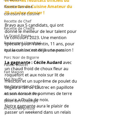
Et voici les résultats officiels du 
Concours de Cuisine Amateur du 
Recette Tarnaise
29 octobre dernier ! 
Concours de Cuisine
Recette de Chef
Bravo aux 5 candidats, qui ont 
Recette de Cheffe
donné le meilleur de leur talent pour 
Le Grand Repas
ce concours 2023. Une mention 
Restaurant L'Impérial
spéciale pour Valentin, 11 ans, pour 
qui la cuisine est déjà une passion !
Restaurant La Croisée des Saveurs
Porc Noir de Bigorre
La gagnante : Cécile Audard
 avec 
Pascal Doucet
un chaud froid de choux fleur au 
Fait Maison
roquefort et aux noix sur lit de 
Mal Bouffe
mesclun et un suprême de poulet du 
Les Diners des Chefs
Ségala a l’ail de Lautrec en papillote 
et son écrasé de pommes de terre 
Accords Mets et Vins
douce a l’huile de noix.
Diner de Printemps
Notre gagnante aura le plaisir de 
Articles de presse
passer un weekend dans un relais 