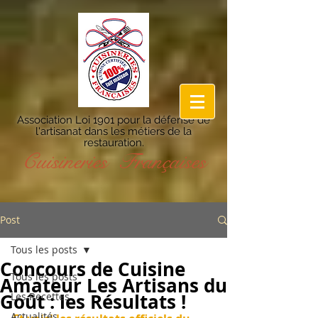
Association Loi 1901 pour la défense de
l'artisanat dans les métiers de la
restauration.
Cuisineries Françaises
Post
Tous les posts
Concours de Cuisine
Tous les posts
Amateur Les Artisans du
Goût : les Résultats !
Les Recettes
Actualités