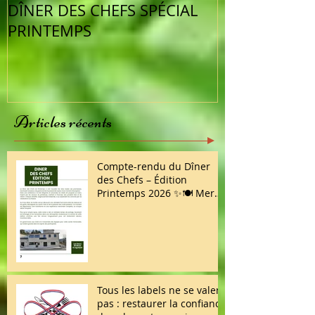
DÎNER DES CHEFS SPÉCIAL
Vu dans la pr
PRINTEMPS
semaine
Articles récents
Compte-rendu du Dîner
des Chefs – Édition
Printemps 2026 ✨🍽️ Merci
à toutes et à tous d’avoir
répondu présent !
Tous les labels ne se valent
pas : restaurer la confiance