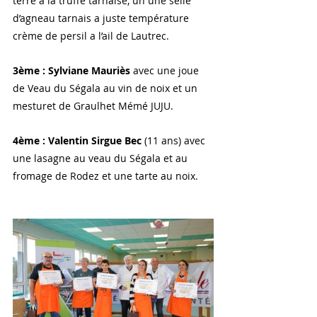
terre a la truffe tarnaise, un une selle 
d’agneau tarnais a juste température 
crème de persil a l’ail de Lautrec.
3ème : Sylviane Mauriès
 avec une joue 
de Veau du Ségala au vin de noix et un 
mesturet de Graulhet Mémé JUJU.
4ème : Valentin Sirgue Bec
 (11 ans) avec 
une lasagne au veau du Ségala et au 
fromage de Rodez et une tarte au noix.