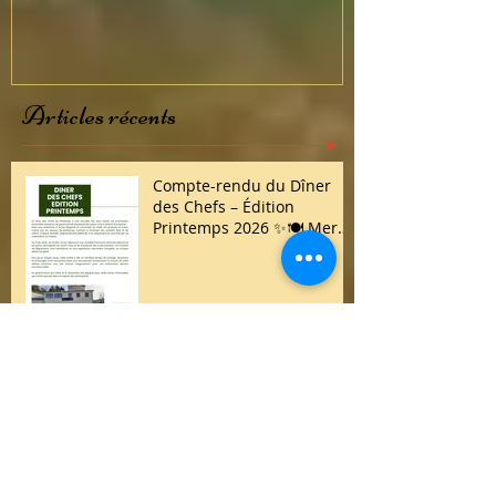
Articles récents
Compte-rendu du Dîner
des Chefs – Édition
Printemps 2026 ✨🍽️ Merci
à toutes et à tous d’avoir
répondu présent !
Tous les labels ne se valent
pas : restaurer la confiance
dans la gastronomie
française