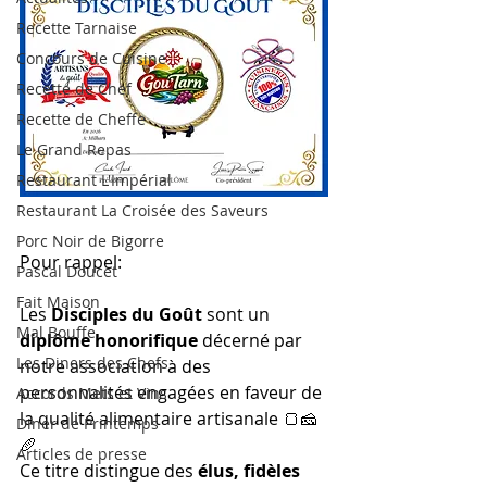
Recette Tarnaise
Concours de Cuisine
Recette de Chef
Recette de Cheffe
Le Grand Repas
Restaurant L'Impérial
Restaurant La Croisée des Saveurs
Porc Noir de Bigorre
Pour rappel: 
Pascal Doucet
Fait Maison
Les 
Disciples du Goût
 sont un 
Mal Bouffe
diplôme honorifique
 décerné par 
Les Diners des Chefs
notre association à des 
personnalités engagées en faveur de 
Accords Mets et Vins
la qualité alimentaire artisanale 🍞🧀
Diner de Printemps
🥖
Articles de presse
Ce titre distingue des 
élus, fidèles 