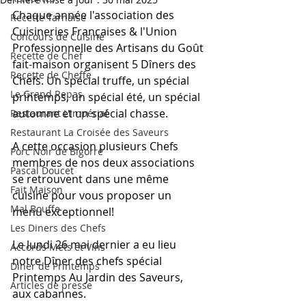
Chaque année l'association des 
Recette Tarnaise
Cuisineries Françaises & l'Union 
Concours de Cuisine
Professionnelle des Artisans du Goût 
Recette de Chef
fait-maison organisent 5 Dîners des 
Recette de Cheffe
Chefs. Un spécial truffe, un spécial 
Le Grand Repas
printemps, un spécial été, un spécial 
automne et un spécial chasse.
Restaurant L'Impérial
Restaurant La Croisée des Saveurs
A cette occasion plusieurs Chefs 
Porc Noir de Bigorre
membres de nos deux associations 
Pascal Doucet
se retrouvent dans une même 
Fait Maison
cuisine pour vous proposer un 
Mal Bouffe
menu exceptionnel!
Les Diners des Chefs
Le lundi 26 mai dernier a eu lieu 
Accords Mets et Vins
notre Dîner des chefs spécial 
Diner de Printemps
Printemps Au Jardin des Saveurs, 
Articles de presse
aux cabannes. 