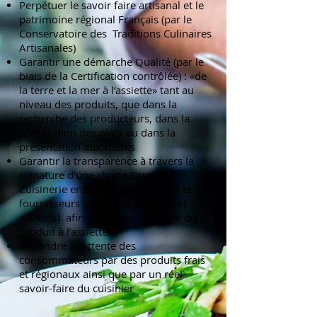
Perpétuer le savoir faire artisanal et le
patrimoine régional Français (par le
Conservatoire des Traditions Culinaires
Artisanales)
Garantir une démarche Qualité (par le
biais de la Certification contrôlée) : «de
la terre et la mer à l’assiette» tant au
niveau des produits, que dans la
recherche des producteurs, dans la
préparation des plats ou dans la
présentation aux clients
Garantir la transparence à travers la
signature d'une charte Qualité
Cuisinerie entre les restaurateurs et les
fournisseurs (petits producteurs et
artisans) afin de garantir l’origine du
produit à l’assiette
Répondre à l’attente des
consommateurs par des produits frais
et régionaux ainsi que par un réel
savoir-faire du cuisinier