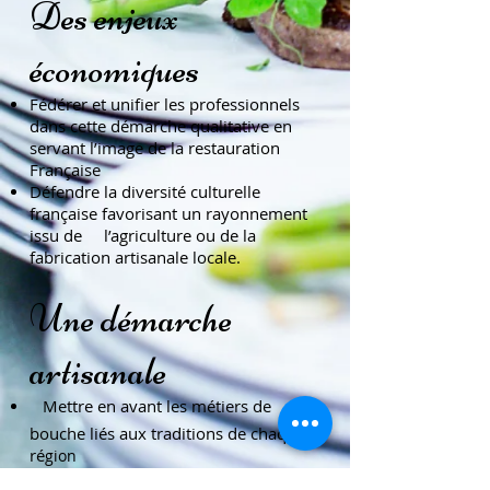
Des enjeux
économiques
Fédérer et unifier les professionnels
dans cette démarche qualitative en
servant l’image de la restauration
Française
Défendre la diversité culturelle
française favorisant un rayonnement
issu de l’agriculture ou de la
fabrication artisanale locale.
Une démarche
artisanale
 Mettre en avant les métiers de
bouche liés aux traditions de chaque
ré
gion