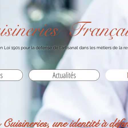
isineries Françai
n Loi 1901 pour la défense de l'artisanat dans les métiers de la re
es
Actualités
 Cuisineries, une identité à défe