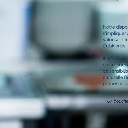
Notre disposi
s'impliquer
valoriser le
Cuisineries.
Il offre la 
gastronomiqu
de sensibili
culturelle f
proposée pa
Un boucher