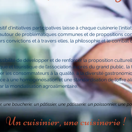
tif d'initiatives participatives laisse à chaque cuisinerie l'initia
 autour de problématiques communes et de propositions co
urs convictions et à travers elles, la philosophie et le combat 
possibilité de développer et de renforcer la proposition culturel
e et touristique de l’association auprès du grand public, la fi
ser les consommateurs à la qualité, à la diversité gastronomi
ace à une homogénéisation et une standardisation de l’offre al
r la mondialisation agroalimentaire.
, une boucherie;
un pâtissier, une pâtisserie;
un poissonnier, une poi
Un cuisinier, une cuisinerie !