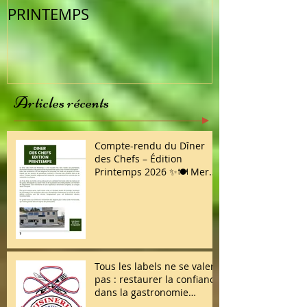
PRINTEMPS
semaine
Articles récents
Compte-rendu du Dîner
des Chefs – Édition
Printemps 2026 ✨🍽️ Merci
à toutes et à tous d’avoir
répondu présent !
Tous les labels ne se valent
pas : restaurer la confiance
dans la gastronomie
française