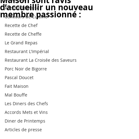
Maison sont ravis
d’accueillir un nouveau
Recette Tarnaise
membre passionné :
Concours de Cuisine
Recette de Chef
Recette de Cheffe
Le Grand Repas
Restaurant L'Impérial
Restaurant La Croisée des Saveurs
Porc Noir de Bigorre
Pascal Doucet
Fait Maison
Mal Bouffe
Les Diners des Chefs
Accords Mets et Vins
Diner de Printemps
Articles de presse