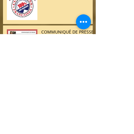
COMMUNIQUÉ DE PRESSE /
LA FILIÈRE ALIMENTAIRE
ARTISANALE : UN
ENGAGEMENT VITAL POUR
NOTRE PATRIMOINE
GASTRONOMIQUE
🍽️ Dîner des Chefs –
Edition Printemps 🌸