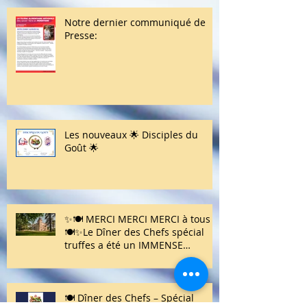
JUIN 2026; Retour complet des 5
et 6ème états généraux déjà
organisés par notre association:
Notre dernier communiqué de
Presse:
Les nouveaux 🌟 Disciples du
Goût 🌟
✨🍽️ MERCI MERCI MERCI à tous !
🍽️✨Le Dîner des Chefs spécial
truffes a été un IMMENSE
SUCCÈS 🤩🍄