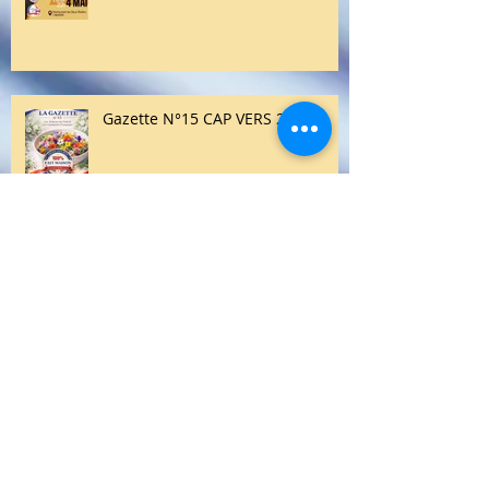
Gazette N°15 CAP VERS 2026!
ORGANISATION DES 7EMES ETATS
GENERAUX DE LA FILIERE
ALIMENTAIRE ARTISANALE EN
JUIN 2026; Retour complet des 5
et 6ème états généraux déjà
organisés par notre association:
Notre dernier communiqué de