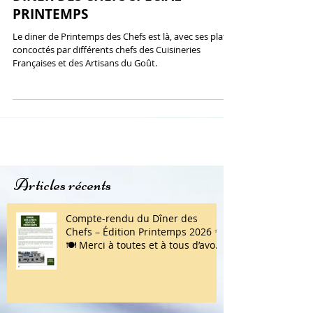
DÎNER DES CHEFS SPÉCIAL
PRINTEMPS
Le diner de Printemps des Chefs est là, avec ses plats
concoctés par différents chefs des Cuisineries
Françaises et des Artisans du Goût.
Articles récents
Compte-rendu du Dîner des
Chefs – Édition Printemps 2026 ✨
🍽️ Merci à toutes et à tous d’avoir
répondu présent !