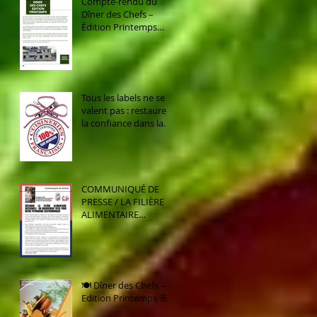
Compte-rendu du
Dîner des Chefs –
Édition Printemps
2026 ✨🍽️ Merci à
toutes et à tous
d’avoir répondu
présent !
Tous les labels ne se
valent pas : restaurer
la confiance dans la
gastronomie française
COMMUNIQUÉ DE
PRESSE / LA FILIÈRE
ALIMENTAIRE
ARTISANALE : UN
ENGAGEMENT VITAL
POUR NOTRE
PATRIMOINE
GASTRONOMIQUE
🍽️ Dîner des Chefs –
Edition Printemps 🌸