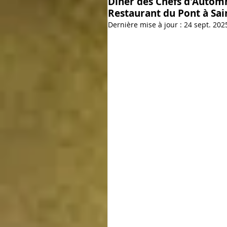
Dîner des Chefs d'Automn
Recette de Chef
Recette de
Restaurant du Pont à Sai
Dernière mise à jour :
24 sept. 202
Restaurant La Croisée des Saveu
Fait Maison
Mal Bouffe
Diner de Printemps
Article