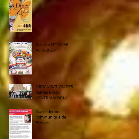
Gazette N°15 CAP
VERS 2026!
ORGANISATION DES
7EMES ETATS
GENERAUX DE LA
FILIERE ALIMENTAIRE
ARTISANALE EN JUIN
Notre dernier
2026; Retour complet
communiqué de
des 5 et 6ème états
Presse:
généraux déjà
organisés par notre
association: