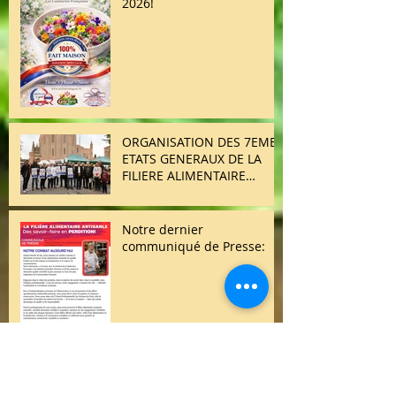
2026!
ORGANISATION DES 7EMES
ETATS GENERAUX DE LA
FILIERE ALIMENTAIRE
ARTISANALE EN JUIN 2026;
Retour complet des 5 et
6ème états généraux déjà
Notre dernier
organisés par notre
communiqué de Presse:
association:
Les nouveaux 🌟 Disciples