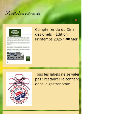
Articles récents
Compte-rendu du Dîner
des Chefs – Édition
Printemps 2026 ✨🍽️ Merci
à toutes et à tous d’avoir
répondu présent !
Tous les labels ne se valent
pas : restaurer la confiance
dans la gastronomie
française