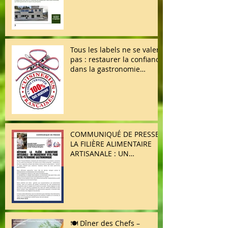
Tous les labels ne se valent
pas : restaurer la confiance
dans la gastronomie
française
COMMUNIQUÉ DE PRESSE /
LA FILIÈRE ALIMENTAIRE
ARTISANALE : UN
ENGAGEMENT VITAL POUR
NOTRE PATRIMOINE
GASTRONOMIQUE
🍽️ Dîner des Chefs –