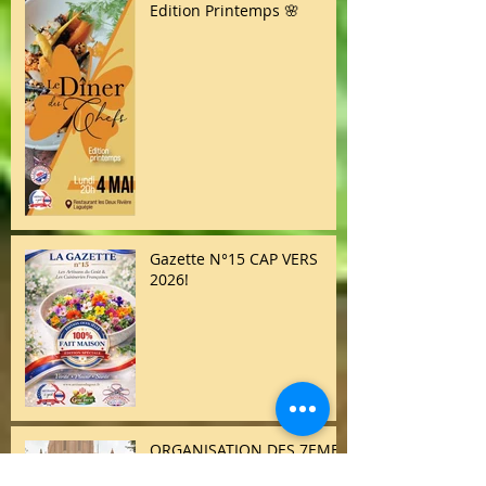
Edition Printemps 🌸
Gazette N°15 CAP VERS
2026!
ORGANISATION DES 7EMES
ETATS GENERAUX DE LA