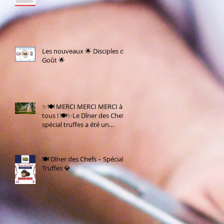
Les nouveaux 🌟 Disciples du
Goût 🌟
✨🍽️ MERCI MERCI MERCI à
tous ! 🍽️✨Le Dîner des Chefs
spécial truffes a été un
IMMENSE SUCCÈS 🤩🍄
🍽️ Dîner des Chefs – Spécial
Truffes 💎