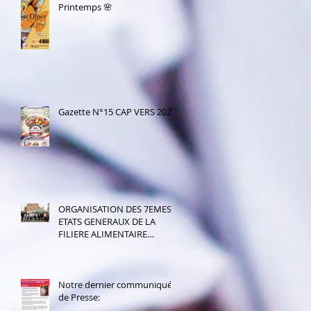
Printemps 🌸
Gazette N°15 CAP VERS 2026!
ORGANISATION DES 7EMES
ETATS GENERAUX DE LA
FILIERE ALIMENTAIRE
ARTISANALE EN JUIN 2026;
Retour complet des 5 et
6ème états généraux déjà
organisés par notre
Notre dernier communiqué
association:
de Presse: