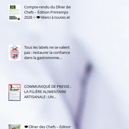
Compte-rendu du Dîner des
Chefs – Édition Printemps
2026 ✨🍽️ Merci à toutes et à
tous d’avoir répondu présent
!
Tous les labels ne se valent
pas : restaurer la confiance
dans la gastronomie
française
COMMUNIQUÉ DE PRESSE /
LA FILIÈRE ALIMENTAIRE
ARTISANALE : UN
ENGAGEMENT VITAL POUR
NOTRE PATRIMOINE
GASTRONOMIQUE
🍽️ Dîner des Chefs – Edition