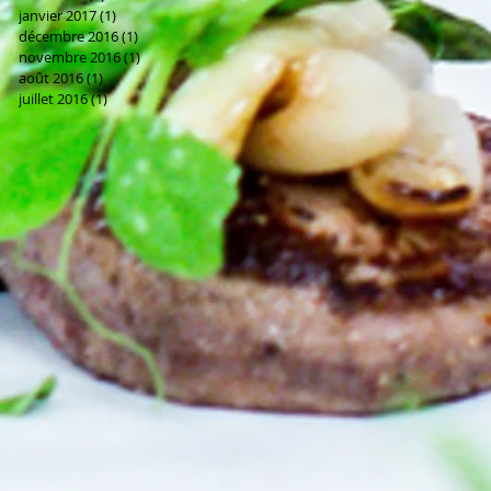
janvier 2017
(1)
1 post
décembre 2016
(1)
1 post
novembre 2016
(1)
1 post
août 2016
(1)
1 post
juillet 2016
(1)
1 post