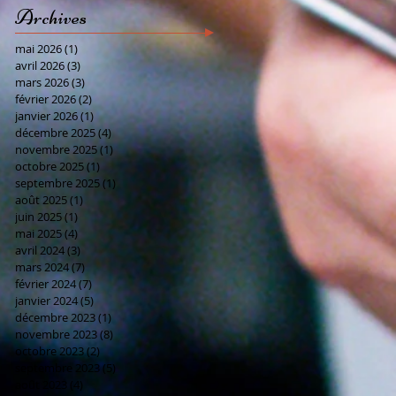
Archives
mai 2026
(1)
1 post
avril 2026
(3)
3 posts
mars 2026
(3)
3 posts
février 2026
(2)
2 posts
janvier 2026
(1)
1 post
décembre 2025
(4)
4 posts
novembre 2025
(1)
1 post
octobre 2025
(1)
1 post
septembre 2025
(1)
1 post
août 2025
(1)
1 post
juin 2025
(1)
1 post
mai 2025
(4)
4 posts
avril 2024
(3)
3 posts
mars 2024
(7)
7 posts
février 2024
(7)
7 posts
janvier 2024
(5)
5 posts
décembre 2023
(1)
1 post
novembre 2023
(8)
8 posts
octobre 2023
(2)
2 posts
septembre 2023
(5)
5 posts
août 2023
(4)
4 posts