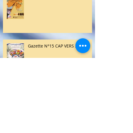
Printemps 🌸
Gazette N°15 CAP VERS 2026!
ORGANISATION DES 7EMES ETATS
GENERAUX DE LA FILIERE
ALIMENTAIRE ARTISANALE EN
JUIN 2026; Retour complet des 5
et 6ème états généraux déjà