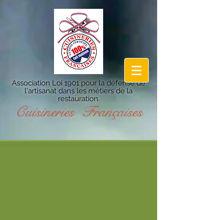
Association Loi 1901 pour la défense de
l'artisanat dans les métiers de la
restauration.
Cuisineries Françaises