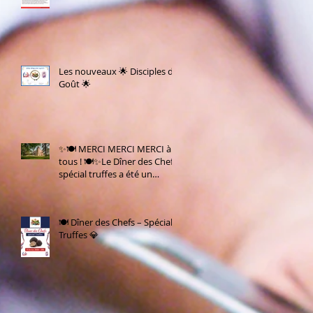
Les nouveaux 🌟 Disciples du
Goût 🌟
✨🍽️ MERCI MERCI MERCI à
tous ! 🍽️✨Le Dîner des Chefs
spécial truffes a été un
IMMENSE SUCCÈS 🤩🍄
🍽️ Dîner des Chefs – Spécial
Truffes 💎