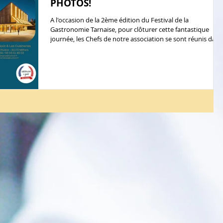
PHOTOS!
A l'occasion de la 2ème édition du Festival de la
Gastronomie Tarnaise, pour clôturer cette fantastique
journée, les Chefs de notre association se sont réunis dans
la même cuisine pour réaliser un Dîner de Gala
exceptionnel ! Pour ceux qui n'ont pas eu la chance de le
déguster, voici en exclusivité le menu: Terrine de foie gras
aux châtaignes et son coing confit réalisée par le Chef
Pascal Doucet du restaurant "Les Deux Rivières" à
Laguépie. Accompagnée du vin le "Roc de la R