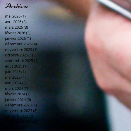
Archives
mai 2026
(1)
1 post
avril 2026
(3)
3 posts
mars 2026
(3)
3 posts
février 2026
(2)
2 posts
janvier 2026
(1)
1 post
décembre 2025
(4)
4 posts
novembre 2025
(1)
1 post
octobre 2025
(1)
1 post
septembre 2025
(1)
1 post
août 2025
(1)
1 post
juin 2025
(1)
1 post
mai 2025
(4)
4 posts
avril 2024
(3)
3 posts
mars 2024
(7)
7 posts
février 2024
(7)
7 posts
janvier 2024
(5)
5 posts
décembre 2023
(1)
1 post
novembre 2023
(8)
8 posts
octobre 2023
(2)
2 posts
septembre 2023
(5)
5 posts
août 2023
(4)
4 posts