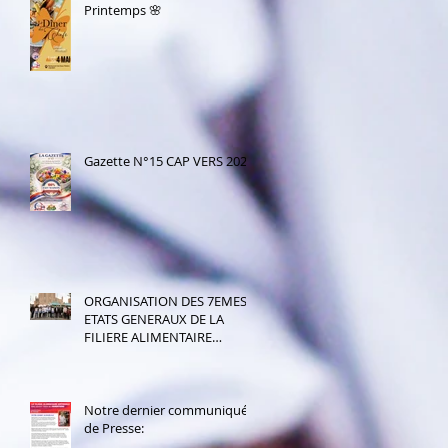
Printemps 🌸
Gazette N°15 CAP VERS 2026!
ORGANISATION DES 7EMES
ETATS GENERAUX DE LA
FILIERE ALIMENTAIRE
ARTISANALE EN JUIN 2026;
Retour complet des 5 et
6ème états généraux déjà
organisés par notre
Notre dernier communiqué
association:
de Presse: