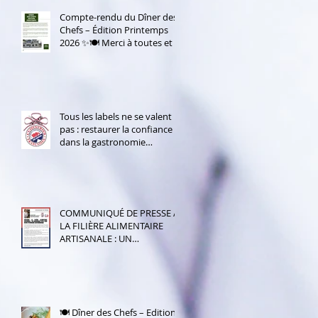
Compte-rendu du Dîner des
Chefs – Édition Printemps
2026 ✨🍽️ Merci à toutes et à
tous d’avoir répondu présent
!
Tous les labels ne se valent
pas : restaurer la confiance
dans la gastronomie
française
COMMUNIQUÉ DE PRESSE /
LA FILIÈRE ALIMENTAIRE
ARTISANALE : UN
ENGAGEMENT VITAL POUR
NOTRE PATRIMOINE
GASTRONOMIQUE
🍽️ Dîner des Chefs – Edition