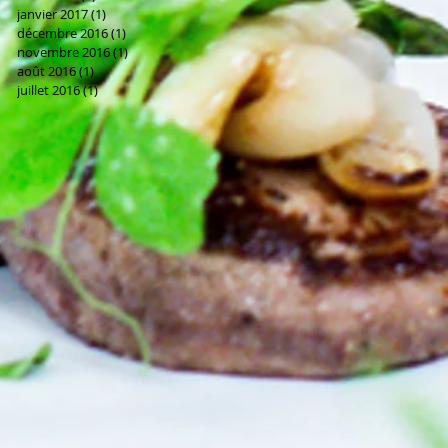
janvier 2017
(1)
1 post
décembre 2016
(1)
1 post
novembre 2016
(1)
1 post
août 2016
(1)
1 post
juillet 2016
(1)
1 post