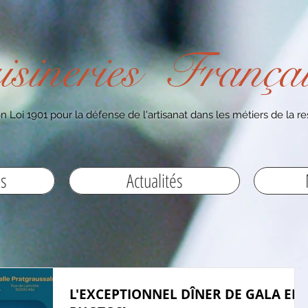
isineries Françai
n Loi 1901 pour la défense de l'artisanat dans les métiers de la re
es
Actualités
L'EXCEPTIONNEL DÎNER DE GALA EN