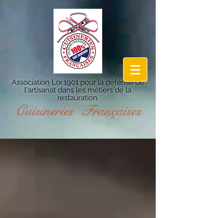
Association Loi 1901 pour la défense de
l'artisanat dans les métiers de la
restauration.
Cuisineries Françaises